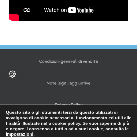
Condizioni generali di vendita
Note legali aggiuntive
Privacy Policy
Questo sito o gli strumenti terzi da questo utilizzati si
avvalgono di cookie necessari al funzionamento ed utili alle
finalità illustrate nella cookie policy. Se vuoi saperne di più
o negare il consenso a tutti o ad alcuni cookie, consulta le
impostazioni
.
Copyright 2021 | © diramix s.r.l. | Bastioni di Porta Volta, 7 | 20121