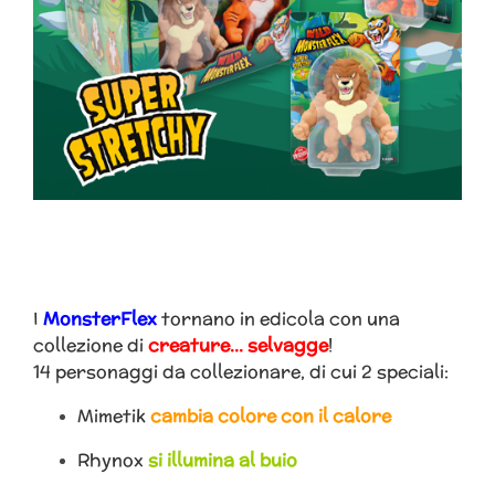
I
MonsterFlex
tornano in edicola con una
collezione di
creature… selvagge
!
14 personaggi da collezionare, di cui 2 speciali:
Mimetik
cambia colore con il calore
Rhynox
si illumina al buio