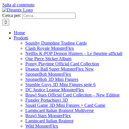
Salta al contenuto
Cerca per:
Home
Prodotti
Squishy Dumpling Trading Cards
Clash Royale MonsterFlex
Netflix K-POP Demon Hunters – Le figurine ufficiali
One Piece Sticker Album
Poppy Playtime Official Card Collection
Dragon Ball Super MonsterFlex New
SpongeBob MonsterFlex
SpongeBob 3D Mini Figures
Stumble Guys 3D Mini Figures serie 6
DC Justice League MonsterFlex
Brawl Stars Official Card Collection – New Edition
Fuggler Portachiavi 3D
Squid Game 3D Mini Figures + Card Game
Lamincard Italian Brainrot Multiverse
Brawl Stars MonsterFlex
Lamincard Italian Brainrot
Wild MonsterFlex