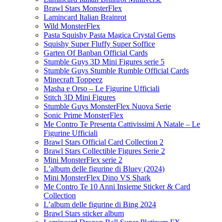
Brawl Stars MonsterFlex
Lamincard Italian Brainrot
Wild MonsterFlex
Pasta Squishy Pasta Magica Crystal Gems
Squishy Super Fluffy Super Soffice
Garten Of Banban Official Cards
Stumble Guys 3D Mini Figures serie 5
Stumble Guys Stumble Rumble Official Cards
Minecraft Toppeez
Masha e Orso – Le Figurine Ufficiali
Stitch 3D Mini Figures
Stumble Guys MonsterFlex Nuova Serie
Sonic Prime MonsterFlex
Me Contro Te Presenta Cattivissimi A Natale – Le
Figurine Ufficiali
Brawl Stars Official Card Collection 2
Brawl Stars Collectible Figures Serie 2
Mini MonsterFlex serie 2
L’album delle figurine di Bluey (2024)
Mini MonsterFlex Dino VS Shark
Me Contro Te 10 Anni Insieme Sticker & Card
Collection
L’album delle figurine di Bing 2024
Brawl Stars sticker album