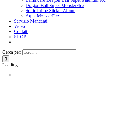
Lamincard Dragon Ball Super Platinum FX
Dragon Ball Super MonsterFlex
Sonic Prime Sticker Album
Aqua MonsterFlex
Servizio Mancanti
Video
Contatti
SHOP
Cerca per:
Loading...