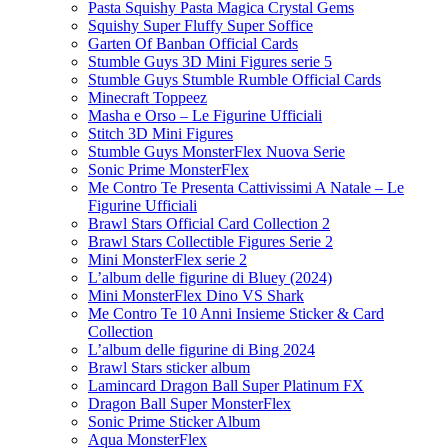
Pasta Squishy Pasta Magica Crystal Gems
Squishy Super Fluffy Super Soffice
Garten Of Banban Official Cards
Stumble Guys 3D Mini Figures serie 5
Stumble Guys Stumble Rumble Official Cards
Minecraft Toppeez
Masha e Orso – Le Figurine Ufficiali
Stitch 3D Mini Figures
Stumble Guys MonsterFlex Nuova Serie
Sonic Prime MonsterFlex
Me Contro Te Presenta Cattivissimi A Natale – Le
Figurine Ufficiali
Brawl Stars Official Card Collection 2
Brawl Stars Collectible Figures Serie 2
Mini MonsterFlex serie 2
L’album delle figurine di Bluey (2024)
Mini MonsterFlex Dino VS Shark
Me Contro Te 10 Anni Insieme Sticker & Card
Collection
L’album delle figurine di Bing 2024
Brawl Stars sticker album
Lamincard Dragon Ball Super Platinum FX
Dragon Ball Super MonsterFlex
Sonic Prime Sticker Album
Aqua MonsterFlex