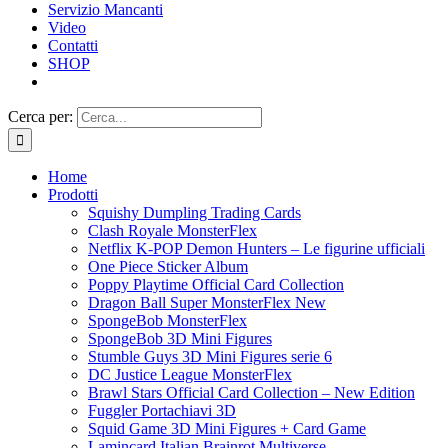
Servizio Mancanti
Video
Contatti
SHOP
Cerca per:
Home
Prodotti
Squishy Dumpling Trading Cards
Clash Royale MonsterFlex
Netflix K-POP Demon Hunters – Le figurine ufficiali
One Piece Sticker Album
Poppy Playtime Official Card Collection
Dragon Ball Super MonsterFlex New
SpongeBob MonsterFlex
SpongeBob 3D Mini Figures
Stumble Guys 3D Mini Figures serie 6
DC Justice League MonsterFlex
Brawl Stars Official Card Collection – New Edition
Fuggler Portachiavi 3D
Squid Game 3D Mini Figures + Card Game
Lamincard Italian Brainrot Multiverse