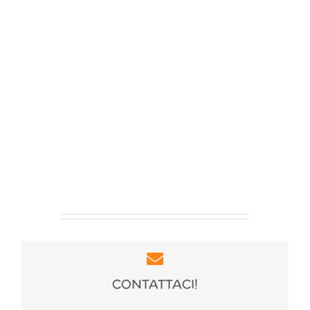
Per qualsiasi informazione
CONTATTACI!
clicca qui