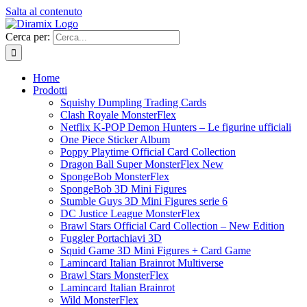
Salta al contenuto
Cerca per:
Home
Prodotti
Squishy Dumpling Trading Cards
Clash Royale MonsterFlex
Netflix K-POP Demon Hunters – Le figurine ufficiali
One Piece Sticker Album
Poppy Playtime Official Card Collection
Dragon Ball Super MonsterFlex New
SpongeBob MonsterFlex
SpongeBob 3D Mini Figures
Stumble Guys 3D Mini Figures serie 6
DC Justice League MonsterFlex
Brawl Stars Official Card Collection – New Edition
Fuggler Portachiavi 3D
Squid Game 3D Mini Figures + Card Game
Lamincard Italian Brainrot Multiverse
Brawl Stars MonsterFlex
Lamincard Italian Brainrot
Wild MonsterFlex