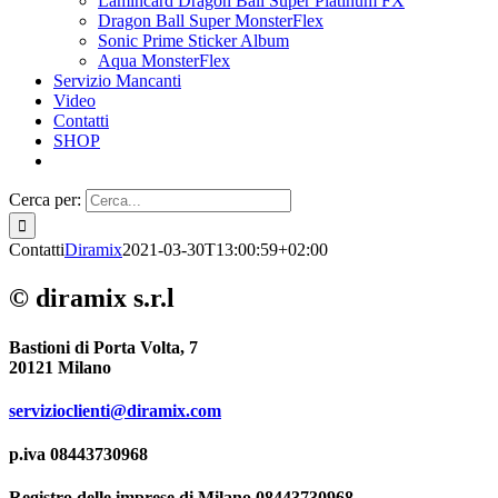
Lamincard Dragon Ball Super Platinum FX
Dragon Ball Super MonsterFlex
Sonic Prime Sticker Album
Aqua MonsterFlex
Servizio Mancanti
Video
Contatti
SHOP
Cerca per:
Contatti
Diramix
2021-03-30T13:00:59+02:00
© diramix s.r.l
Bastioni di Porta Volta, 7
20121 Milano
servizioclienti@diramix.com
p.iva 08443730968
Registro delle imprese di Milano 08443730968