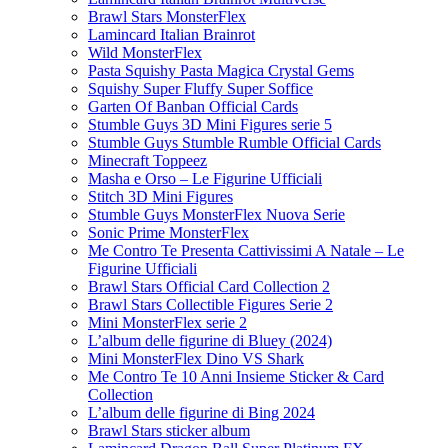
Brawl Stars MonsterFlex
Lamincard Italian Brainrot
Wild MonsterFlex
Pasta Squishy Pasta Magica Crystal Gems
Squishy Super Fluffy Super Soffice
Garten Of Banban Official Cards
Stumble Guys 3D Mini Figures serie 5
Stumble Guys Stumble Rumble Official Cards
Minecraft Toppeez
Masha e Orso – Le Figurine Ufficiali
Stitch 3D Mini Figures
Stumble Guys MonsterFlex Nuova Serie
Sonic Prime MonsterFlex
Me Contro Te Presenta Cattivissimi A Natale – Le
Figurine Ufficiali
Brawl Stars Official Card Collection 2
Brawl Stars Collectible Figures Serie 2
Mini MonsterFlex serie 2
L’album delle figurine di Bluey (2024)
Mini MonsterFlex Dino VS Shark
Me Contro Te 10 Anni Insieme Sticker & Card
Collection
L’album delle figurine di Bing 2024
Brawl Stars sticker album