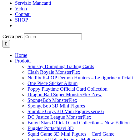
Servizio Mancanti
Video
Contatti
SHOP
Cerca per:
Home
Prodotti
Squishy Dumpling Trading Cards
Clash Royale MonsterFlex
Netflix K-POP Demon Hunters – Le figurine ufficiali
One Piece Sticker Album
Poppy Playtime Official Card Collection
Dragon Ball Super MonsterFlex New
SpongeBob MonsterFlex
SpongeBob 3D Mini Figures
Stumble Guys 3D Mini Figures serie 6
DC Justice League MonsterFlex
Brawl Stars Official Card Collection – New Edition
Fuggler Portachiavi 3D
Squid Game 3D Mini Figures + Card Game
Lamincard Italian Brainrot Multiverse