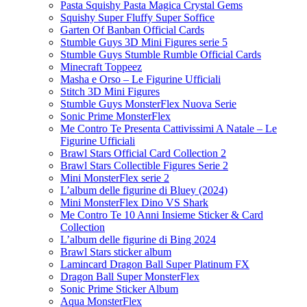
Pasta Squishy Pasta Magica Crystal Gems
Squishy Super Fluffy Super Soffice
Garten Of Banban Official Cards
Stumble Guys 3D Mini Figures serie 5
Stumble Guys Stumble Rumble Official Cards
Minecraft Toppeez
Masha e Orso – Le Figurine Ufficiali
Stitch 3D Mini Figures
Stumble Guys MonsterFlex Nuova Serie
Sonic Prime MonsterFlex
Me Contro Te Presenta Cattivissimi A Natale – Le
Figurine Ufficiali
Brawl Stars Official Card Collection 2
Brawl Stars Collectible Figures Serie 2
Mini MonsterFlex serie 2
L’album delle figurine di Bluey (2024)
Mini MonsterFlex Dino VS Shark
Me Contro Te 10 Anni Insieme Sticker & Card
Collection
L’album delle figurine di Bing 2024
Brawl Stars sticker album
Lamincard Dragon Ball Super Platinum FX
Dragon Ball Super MonsterFlex
Sonic Prime Sticker Album
Aqua MonsterFlex