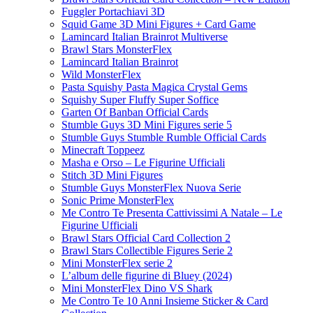
Fuggler Portachiavi 3D
Squid Game 3D Mini Figures + Card Game
Lamincard Italian Brainrot Multiverse
Brawl Stars MonsterFlex
Lamincard Italian Brainrot
Wild MonsterFlex
Pasta Squishy Pasta Magica Crystal Gems
Squishy Super Fluffy Super Soffice
Garten Of Banban Official Cards
Stumble Guys 3D Mini Figures serie 5
Stumble Guys Stumble Rumble Official Cards
Minecraft Toppeez
Masha e Orso – Le Figurine Ufficiali
Stitch 3D Mini Figures
Stumble Guys MonsterFlex Nuova Serie
Sonic Prime MonsterFlex
Me Contro Te Presenta Cattivissimi A Natale – Le
Figurine Ufficiali
Brawl Stars Official Card Collection 2
Brawl Stars Collectible Figures Serie 2
Mini MonsterFlex serie 2
L’album delle figurine di Bluey (2024)
Mini MonsterFlex Dino VS Shark
Me Contro Te 10 Anni Insieme Sticker & Card