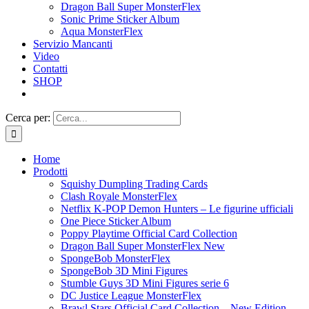
Dragon Ball Super MonsterFlex
Sonic Prime Sticker Album
Aqua MonsterFlex
Servizio Mancanti
Video
Contatti
SHOP
Cerca per:
Home
Prodotti
Squishy Dumpling Trading Cards
Clash Royale MonsterFlex
Netflix K-POP Demon Hunters – Le figurine ufficiali
One Piece Sticker Album
Poppy Playtime Official Card Collection
Dragon Ball Super MonsterFlex New
SpongeBob MonsterFlex
SpongeBob 3D Mini Figures
Stumble Guys 3D Mini Figures serie 6
DC Justice League MonsterFlex
Brawl Stars Official Card Collection – New Edition