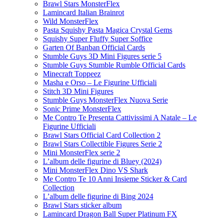
Brawl Stars MonsterFlex
Lamincard Italian Brainrot
Wild MonsterFlex
Pasta Squishy Pasta Magica Crystal Gems
Squishy Super Fluffy Super Soffice
Garten Of Banban Official Cards
Stumble Guys 3D Mini Figures serie 5
Stumble Guys Stumble Rumble Official Cards
Minecraft Toppeez
Masha e Orso – Le Figurine Ufficiali
Stitch 3D Mini Figures
Stumble Guys MonsterFlex Nuova Serie
Sonic Prime MonsterFlex
Me Contro Te Presenta Cattivissimi A Natale – Le
Figurine Ufficiali
Brawl Stars Official Card Collection 2
Brawl Stars Collectible Figures Serie 2
Mini MonsterFlex serie 2
L’album delle figurine di Bluey (2024)
Mini MonsterFlex Dino VS Shark
Me Contro Te 10 Anni Insieme Sticker & Card
Collection
L’album delle figurine di Bing 2024
Brawl Stars sticker album
Lamincard Dragon Ball Super Platinum FX