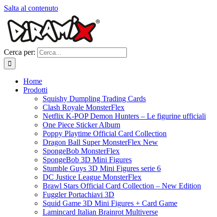
Salta al contenuto
Cerca per:
Home
Prodotti
Squishy Dumpling Trading Cards
Clash Royale MonsterFlex
Netflix K-POP Demon Hunters – Le figurine ufficiali
One Piece Sticker Album
Poppy Playtime Official Card Collection
Dragon Ball Super MonsterFlex New
SpongeBob MonsterFlex
SpongeBob 3D Mini Figures
Stumble Guys 3D Mini Figures serie 6
DC Justice League MonsterFlex
Brawl Stars Official Card Collection – New Edition
Fuggler Portachiavi 3D
Squid Game 3D Mini Figures + Card Game
Lamincard Italian Brainrot Multiverse