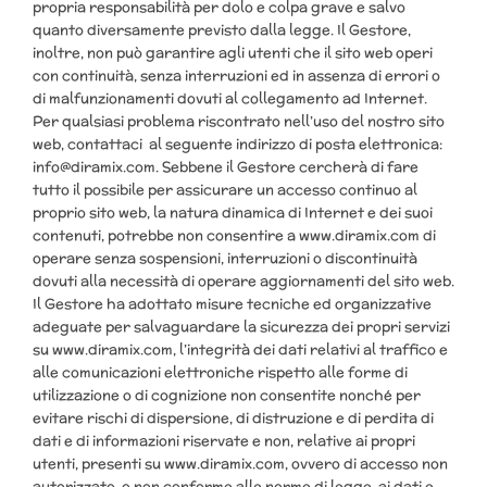
propria responsabilità per dolo e colpa grave e salvo
quanto diversamente previsto dalla legge. Il Gestore,
inoltre, non può garantire agli utenti che il sito web operi
con continuità, senza interruzioni ed in assenza di errori o
di malfunzionamenti dovuti al collegamento ad Internet.
Per qualsiasi problema riscontrato nell’uso del nostro sito
web, contattaci al seguente indirizzo di posta elettronica:
info@diramix.com. Sebbene il Gestore cercherà di fare
tutto il possibile per assicurare un accesso continuo al
proprio sito web, la natura dinamica di Internet e dei suoi
contenuti, potrebbe non consentire a www.diramix.com di
operare senza sospensioni, interruzioni o discontinuità
dovuti alla necessità di operare aggiornamenti del sito web.
Il Gestore ha adottato misure tecniche ed organizzative
adeguate per salvaguardare la sicurezza dei propri servizi
su www.diramix.com, l’integrità dei dati relativi al traffico e
alle comunicazioni elettroniche rispetto alle forme di
utilizzazione o di cognizione non consentite nonché per
evitare rischi di dispersione, di distruzione e di perdita di
dati e di informazioni riservate e non, relative ai propri
utenti, presenti su www.diramix.com, ovvero di accesso non
autorizzato, o non conforme alle norme di legge, ai dati e