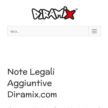
Salta
al
contenuto
Vai a...
Note Legali
Aggiuntive
Diramix.com