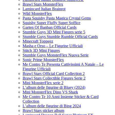
Brawl Stars MonsterFlex
Lamincard Italian Brainrot
Wild MonsterFlex
Pasta Squishy Pasta Magica Crystal Gems
Squishy Super Fluffy Super Soffice
Garten Of Banban Official Cards
Stumble Guys 3D Mini Figures serie 5
Stumble Guys Stumble Rumble Official Cards
Minecraft Toppeez
Masha e Orso – Le Figurine Ufficiali
Stitch 3D Mini Figures
Stumble Guys MonsterFlex Nuova Serie
Sonic Prime MonsterFlex
Me Contro Te Presenta Cattivissimi A Natale – Le
Figurine Ufficiali
Brawl Stars Official Card Collection 2
Brawl Stars Collectible Figures Serie 2
Mini MonsterFlex serie 2
L’album delle figurine di Bluey (2024)
Mini MonsterFlex Dino VS Shark
Me Contro Te 10 Anni Insieme Sticker & Card
Collection
L’album delle figurine di Bing 2024
Brawl Stars sticker album