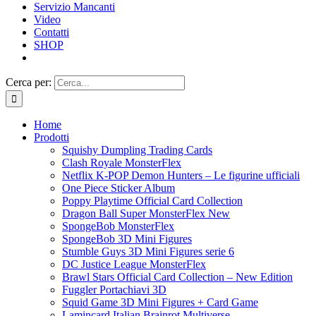
Servizio Mancanti
Video
Contatti
SHOP
Cerca per:
Home
Prodotti
Squishy Dumpling Trading Cards
Clash Royale MonsterFlex
Netflix K-POP Demon Hunters – Le figurine ufficiali
One Piece Sticker Album
Poppy Playtime Official Card Collection
Dragon Ball Super MonsterFlex New
SpongeBob MonsterFlex
SpongeBob 3D Mini Figures
Stumble Guys 3D Mini Figures serie 6
DC Justice League MonsterFlex
Brawl Stars Official Card Collection – New Edition
Fuggler Portachiavi 3D
Squid Game 3D Mini Figures + Card Game
Lamincard Italian Brainrot Multiverse