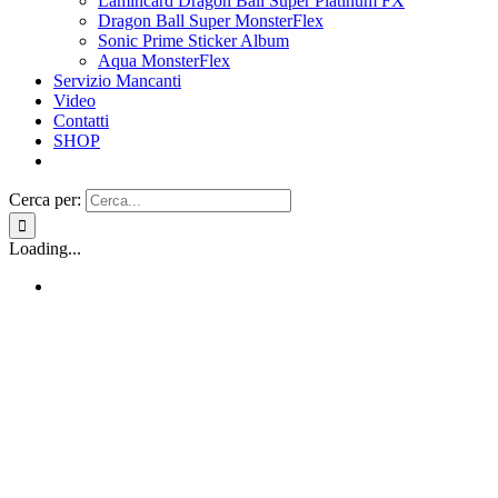
Lamincard Dragon Ball Super Platinum FX
Dragon Ball Super MonsterFlex
Sonic Prime Sticker Album
Aqua MonsterFlex
Servizio Mancanti
Video
Contatti
SHOP
Cerca per:
Loading...