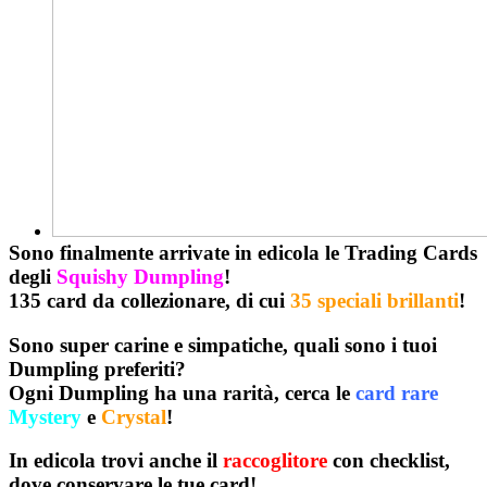
Sono finalmente arrivate in edicola le
Trading Cards
degli
Squishy Dumpling
!
135 card da collezionare, di cui
35 speciali brillanti
!
Sono
super carine
e
simpatiche
, quali sono i tuoi
Dumpling
preferiti?
Ogni Dumpling ha una rarità, cerca le
card rare
Mystery
e
Crystal
!
In edicola trovi anche il
raccoglitore
con checklist,
dove conservare le tue card!