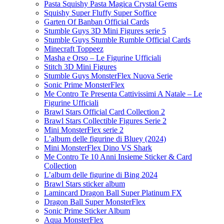
Pasta Squishy Pasta Magica Crystal Gems
Squishy Super Fluffy Super Soffice
Garten Of Banban Official Cards
Stumble Guys 3D Mini Figures serie 5
Stumble Guys Stumble Rumble Official Cards
Minecraft Toppeez
Masha e Orso – Le Figurine Ufficiali
Stitch 3D Mini Figures
Stumble Guys MonsterFlex Nuova Serie
Sonic Prime MonsterFlex
Me Contro Te Presenta Cattivissimi A Natale – Le
Figurine Ufficiali
Brawl Stars Official Card Collection 2
Brawl Stars Collectible Figures Serie 2
Mini MonsterFlex serie 2
L’album delle figurine di Bluey (2024)
Mini MonsterFlex Dino VS Shark
Me Contro Te 10 Anni Insieme Sticker & Card
Collection
L’album delle figurine di Bing 2024
Brawl Stars sticker album
Lamincard Dragon Ball Super Platinum FX
Dragon Ball Super MonsterFlex
Sonic Prime Sticker Album
Aqua MonsterFlex