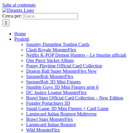
Salta al contenuto
Cerca per:
Home
Prodotti
Squishy Dumpling Trading Cards
Clash Royale MonsterFlex
Netflix K-POP Demon Hunters – Le figurine ufficiali
One Piece Sticker Album
Poppy Playtime Official Card Collection
Dragon Ball Super MonsterFlex New
SpongeBob MonsterFlex
SpongeBob 3D Mini Figures
Stumble Guys 3D Mini Figures serie 6
DC Justice League MonsterFlex
Brawl Stars Official Card Collection – New Edition
Fuggler Portachiavi 3D
Squid Game 3D Mini Figures + Card Game
Lamincard Italian Brainrot Multiverse
Brawl Stars MonsterFlex
Lamincard Italian Brainrot
Wild MonsterFlex