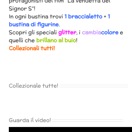
protagonisti del film “La vendetta del
Signor S”!
In ogni bustina trovi
1 braccialetto
+
1
bustina di figurine
.
Scopri gli speciali
glitter
, i
cambia
colore
e
quelli che
brillano al buio
!
Collezionali tutti!
Collezionale tutte!
Guarda il video!