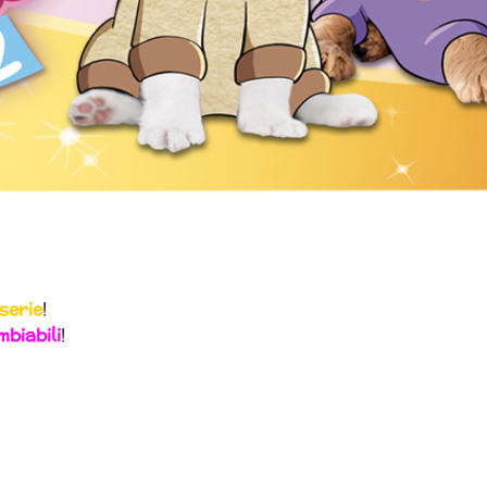
serie
!
mbiabili
!