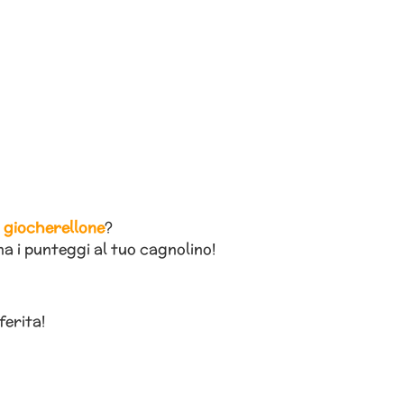
ù giocherellone
?
a i punteggi al tuo cagnolino!
ferita!