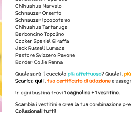
Chihuahua Narvalo
Schnauzer Orsetto
Schnauzer Ippopotamo
Chihuahua Tartaruga
Barboncino Topolino
Cocker Spaniel Giraffa
Jack Russell Lumaca
Pastore Svizzero Pavone
Border Collie Renna
Quale sarà il cucciolo
più affettuoso
? Quale il
pi
Scarica
qui
il
tuo certificato di adozione
e assegn
In ogni bustina trovi
1 cagnolino + 1 vestitino
.
Scambia i vestitini e crea la tua combinazione pre
Collezionali tutti!