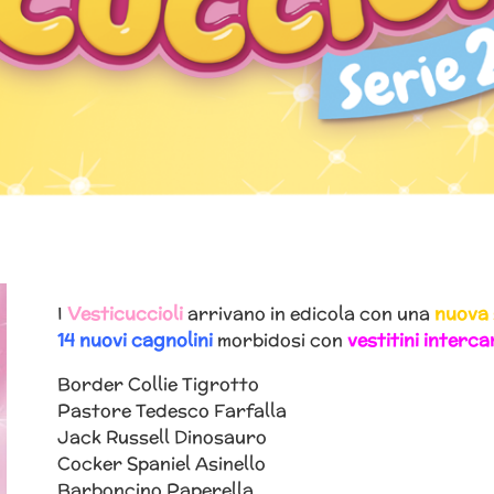
I
Vesticuccioli
arrivano in edicola con una
nuova 
14 nuovi cagnolini
morbidosi con
vestitini interca
Border Collie Tigrotto
Pastore Tedesco Farfalla
Jack Russell Dinosauro
Cocker Spaniel Asinello
Barboncino Paperella