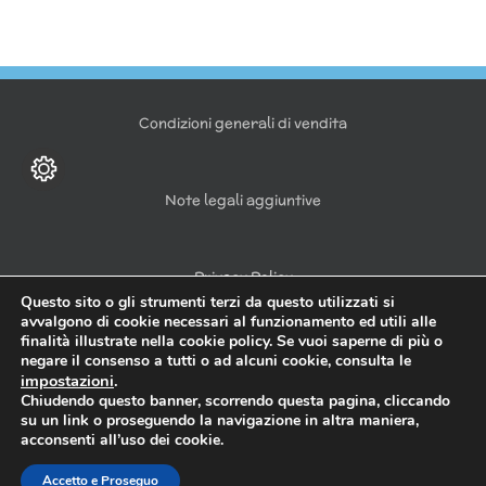
Condizioni generali di vendita
Note legali aggiuntive
Privacy Policy
Questo sito o gli strumenti terzi da questo utilizzati si
avvalgono di cookie necessari al funzionamento ed utili alle
finalità illustrate nella cookie policy. Se vuoi saperne di più o
negare il consenso a tutti o ad alcuni cookie, consulta le
impostazioni
.
Copyright 2021 | © diramix s.r.l. | Bastioni di Porta Volta, 7 | 20121
Chiudendo questo banner, scorrendo questa pagina, cliccando
Milano | servizioclienti@diramix.com | p.iva 08443730968
su un link o proseguendo la navigazione in altra maniera,
acconsenti all’uso dei cookie.
YouTube
Instagram
Accetto e Proseguo