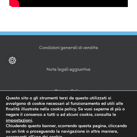
Condizioni generali di vendita
Note legali aggiuntive
Privacy Policy
Questo sito o gli strumenti terzi da questo utilizzati si
avvalgono di cookie necessari al funzionamento ed utili alle
finalità illustrate nella cookie policy. Se vuoi saperne di più o
negare il consenso a tutti o ad alcuni cookie, consulta le
impostazioni
.
Copyright 2021 | © diramix s.r.l. | Bastioni di Porta Volta, 7 | 20121
Chiudendo questo banner, scorrendo questa pagina, cliccando
Milano | servizioclienti@diramix.com | p.iva 08443730968
su un link o proseguendo la navigazione in altra maniera,
acconsenti all’uso dei cookie.