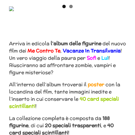
Arriva in edicola
l’album delle figurine
del nuovo
film dei
Me Contro Te
,
Vacanze In Transilvania
!
Un vero viaggio della paura per
Sofì
e
Luì
!
Riusciranno ad affrontare zombie, vampiri e
figure misteriose?
All’interno dell’album troverai il
poster
con la
locandina del film, tante immagini inedite e
l’inserto in cui conservare le
40 card speciali
scintillanti
!
La collezione completa è composta da
188
figurine
, di cui
20 speciali trasparenti
, e
40
card speciali scintillanti
!