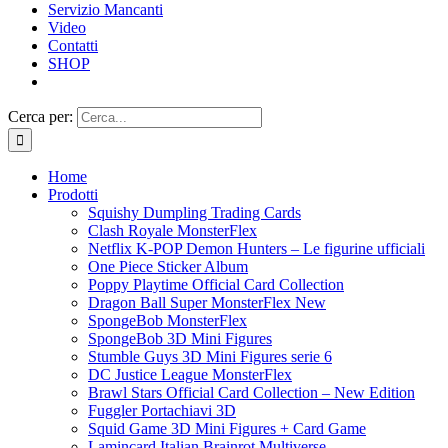
Servizio Mancanti
Video
Contatti
SHOP
Cerca per:
Home
Prodotti
Squishy Dumpling Trading Cards
Clash Royale MonsterFlex
Netflix K-POP Demon Hunters – Le figurine ufficiali
One Piece Sticker Album
Poppy Playtime Official Card Collection
Dragon Ball Super MonsterFlex New
SpongeBob MonsterFlex
SpongeBob 3D Mini Figures
Stumble Guys 3D Mini Figures serie 6
DC Justice League MonsterFlex
Brawl Stars Official Card Collection – New Edition
Fuggler Portachiavi 3D
Squid Game 3D Mini Figures + Card Game
Lamincard Italian Brainrot Multiverse