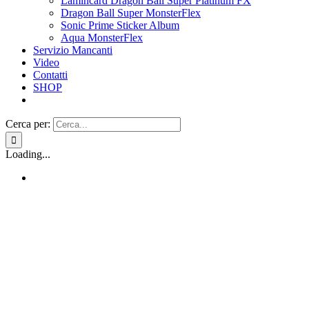
Lamincard Dragon Ball Super Platinum FX
Dragon Ball Super MonsterFlex
Sonic Prime Sticker Album
Aqua MonsterFlex
Servizio Mancanti
Video
Contatti
SHOP
Cerca per:
Loading...