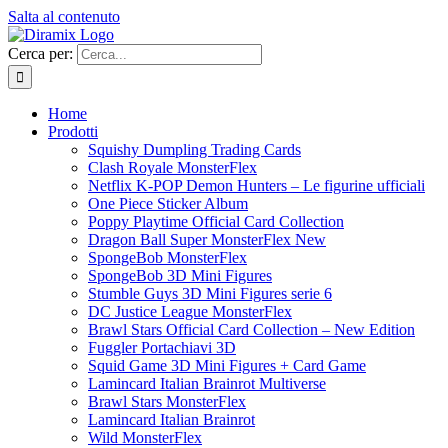
Salta al contenuto
Cerca per:
Home
Prodotti
Squishy Dumpling Trading Cards
Clash Royale MonsterFlex
Netflix K-POP Demon Hunters – Le figurine ufficiali
One Piece Sticker Album
Poppy Playtime Official Card Collection
Dragon Ball Super MonsterFlex New
SpongeBob MonsterFlex
SpongeBob 3D Mini Figures
Stumble Guys 3D Mini Figures serie 6
DC Justice League MonsterFlex
Brawl Stars Official Card Collection – New Edition
Fuggler Portachiavi 3D
Squid Game 3D Mini Figures + Card Game
Lamincard Italian Brainrot Multiverse
Brawl Stars MonsterFlex
Lamincard Italian Brainrot
Wild MonsterFlex