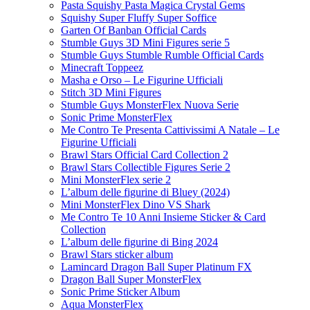
Pasta Squishy Pasta Magica Crystal Gems
Squishy Super Fluffy Super Soffice
Garten Of Banban Official Cards
Stumble Guys 3D Mini Figures serie 5
Stumble Guys Stumble Rumble Official Cards
Minecraft Toppeez
Masha e Orso – Le Figurine Ufficiali
Stitch 3D Mini Figures
Stumble Guys MonsterFlex Nuova Serie
Sonic Prime MonsterFlex
Me Contro Te Presenta Cattivissimi A Natale – Le
Figurine Ufficiali
Brawl Stars Official Card Collection 2
Brawl Stars Collectible Figures Serie 2
Mini MonsterFlex serie 2
L’album delle figurine di Bluey (2024)
Mini MonsterFlex Dino VS Shark
Me Contro Te 10 Anni Insieme Sticker & Card
Collection
L’album delle figurine di Bing 2024
Brawl Stars sticker album
Lamincard Dragon Ball Super Platinum FX
Dragon Ball Super MonsterFlex
Sonic Prime Sticker Album
Aqua MonsterFlex