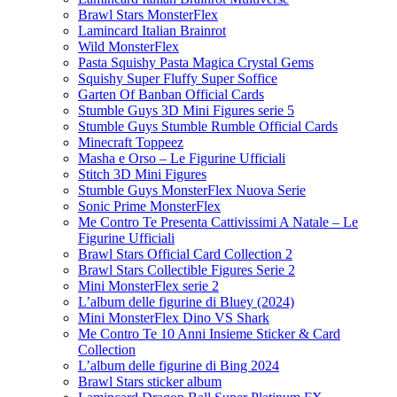
Brawl Stars MonsterFlex
Lamincard Italian Brainrot
Wild MonsterFlex
Pasta Squishy Pasta Magica Crystal Gems
Squishy Super Fluffy Super Soffice
Garten Of Banban Official Cards
Stumble Guys 3D Mini Figures serie 5
Stumble Guys Stumble Rumble Official Cards
Minecraft Toppeez
Masha e Orso – Le Figurine Ufficiali
Stitch 3D Mini Figures
Stumble Guys MonsterFlex Nuova Serie
Sonic Prime MonsterFlex
Me Contro Te Presenta Cattivissimi A Natale – Le
Figurine Ufficiali
Brawl Stars Official Card Collection 2
Brawl Stars Collectible Figures Serie 2
Mini MonsterFlex serie 2
L’album delle figurine di Bluey (2024)
Mini MonsterFlex Dino VS Shark
Me Contro Te 10 Anni Insieme Sticker & Card
Collection
L’album delle figurine di Bing 2024
Brawl Stars sticker album