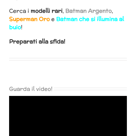
Cerca i
modelli rari
,
Batman Argento
,
Superman Oro
e
Batman che si illumina al
buio
!
Preparati alla sfida!
Guarda il video!